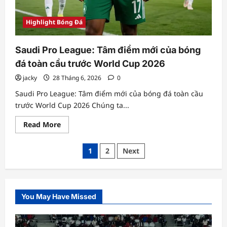
Highlight Bóng Đá
Saudi Pro League: Tâm điểm mới của bóng
đá toàn cầu trước World Cup 2026
jacky
28 Tháng 6, 2026
0
Saudi Pro League: Tâm điểm mới của bóng đá toàn cầu
trước World Cup 2026 Chúng ta...
Read
Read More
more
about
Saudi
Phân
1
2
Next
Pro
League:
trang
Tâm
điểm
mới
bài
của
bóng
viết
You May Have Missed
đá
toàn
cầu
trước