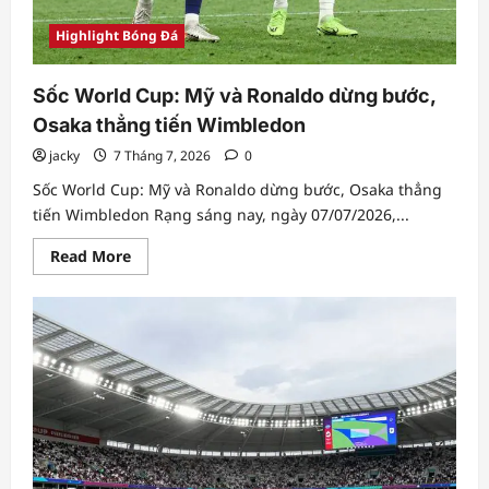
Highlight Bóng Đá
Sốc World Cup: Mỹ và Ronaldo dừng bước,
Osaka thẳng tiến Wimbledon
jacky
7 Tháng 7, 2026
0
Sốc World Cup: Mỹ và Ronaldo dừng bước, Osaka thẳng
tiến Wimbledon Rạng sáng nay, ngày 07/07/2026,...
Read
Read More
more
about
Sốc
World
Cup:
Mỹ
và
Ronaldo
dừng
bước,
Osaka
thẳng
tiến
Wimbledon