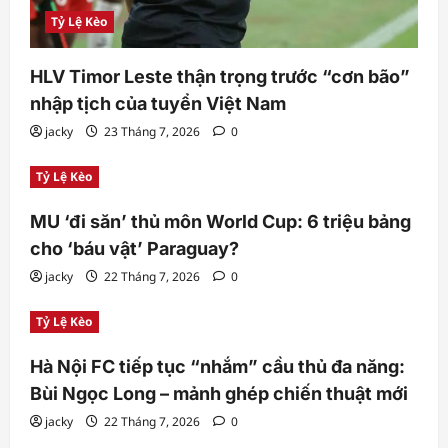
Tỷ Lệ Kèo
HLV Timor Leste thận trọng trước “cơn bão”
nhập tịch của tuyển Việt Nam
jacky
23 Tháng 7, 2026
0
Tỷ Lệ Kèo
MU ‘đi săn’ thủ môn World Cup: 6 triệu bảng
cho ‘báu vật’ Paraguay?
jacky
22 Tháng 7, 2026
0
Tỷ Lệ Kèo
Hà Nội FC tiếp tục “nhắm” cầu thủ đa năng:
Bùi Ngọc Long – mảnh ghép chiến thuật mới
jacky
22 Tháng 7, 2026
0