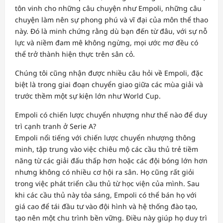
tôn vinh cho những câu chuyện như Empoli, những câu
chuyện làm nên sự phong phú và vĩ đại của môn thể thao
này. Đó là minh chứng rằng dù bạn đến từ đâu, với sự nỗ
lực và niềm đam mê không ngừng, mọi ước mơ đều có
thể trở thành hiện thực trên sân cỏ.
Chúng tôi cũng nhận được nhiều câu hỏi về Empoli, đặc
biệt là trong giai đoạn chuyển giao giữa các mùa giải và
trước thềm một sự kiện lớn như World Cup.
Empoli có chiến lược chuyển nhượng như thế nào để duy
trì cạnh tranh ở Serie A?
Empoli nổi tiếng với chiến lược chuyển nhượng thông
minh, tập trung vào việc chiêu mộ các cầu thủ trẻ tiềm
năng từ các giải đấu thấp hơn hoặc các đội bóng lớn hơn
nhưng không có nhiều cơ hội ra sân. Họ cũng rất giỏi
trong việc phát triển cầu thủ từ học viện của mình. Sau
khi các cầu thủ này tỏa sáng, Empoli có thể bán họ với
giá cao để tái đầu tư vào đội hình và hệ thống đào tạo,
tạo nên một chu trình bền vững. Điều này giúp họ duy trì