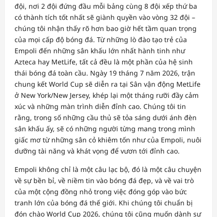
đội, nơi 2 đội đứng đầu mỗi bảng cùng 8 đội xếp thứ ba
có thành tích tốt nhất sẽ giành quyền vào vòng 32 đội –
chúng tôi nhận thấy rõ hơn bao giờ hết tầm quan trọng
của mọi cấp độ bóng đá. Từ những lò đào tạo trẻ của
Empoli đến những sân khấu lớn nhất hành tinh như
Azteca hay MetLife, tất cả đều là một phần của hệ sinh
thái bóng đá toàn cầu. Ngày 19 tháng 7 năm 2026, trận
chung kết World Cup sẽ diễn ra tại Sân vận động MetLife
ở New York/New Jersey, khép lại một tháng rưỡi đầy cảm
xúc và những màn trình diễn đỉnh cao. Chúng tôi tin
rằng, trong số những cầu thủ sẽ tỏa sáng dưới ánh đèn
sân khấu ấy, sẽ có những người từng mang trong mình
giấc mơ từ những sân cỏ khiêm tốn như của Empoli, nuôi
dưỡng tài năng và khát vọng để vươn tới đỉnh cao.
Empoli không chỉ là một câu lạc bộ, đó là một câu chuyện
về sự bền bỉ, về niềm tin vào bóng đá đẹp, và về vai trò
của một cộng đồng nhỏ trong việc đóng góp vào bức
tranh lớn của bóng đá thế giới. Khi chúng tôi chuẩn bị
đón chào World Cup 2026, chúng tôi cũng muốn dành sự