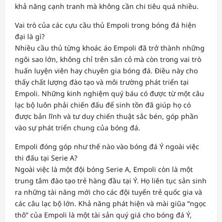
khả năng cạnh tranh mà không cần chi tiêu quá nhiều.
Vai trò của các cựu cầu thủ Empoli trong bóng đá hiện
đại là gì?
Nhiều cầu thủ từng khoác áo Empoli đã trở thành những
ngôi sao lớn, không chỉ trên sân cỏ mà còn trong vai trò
huấn luyện viên hay chuyên gia bóng đá. Điều này cho
thấy chất lượng đào tạo và môi trường phát triển tại
Empoli. Những kinh nghiệm quý báu có được từ một câu
lạc bộ luôn phải chiến đấu để sinh tồn đã giúp họ có
được bản lĩnh và tư duy chiến thuật sắc bén, góp phần
vào sự phát triển chung của bóng đá.
Empoli đóng góp như thế nào vào bóng đá Ý ngoài việc
thi đấu tại Serie A?
Ngoài việc là một đội bóng Serie A, Empoli còn là một
trung tâm đào tạo trẻ hàng đầu tại Ý. Họ liên tục sản sinh
ra những tài năng mới cho các đội tuyển trẻ quốc gia và
các câu lạc bộ lớn. Khả năng phát hiện và mài giũa “ngọc
thô” của Empoli là một tài sản quý giá cho bóng đá Ý,