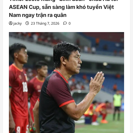
ASEAN Cup, sẵn sàng làm khó tuyển Việt
Nam ngay trận ra quân
jacky
23 Tháng 7, 2026
0