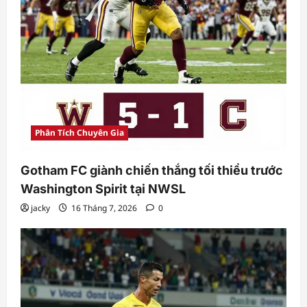
Phân Tích Chuyên Gia
Gotham FC giành chiến thắng tối thiểu trước
Washington Spirit tại NWSL
jacky
16 Tháng 7, 2026
0