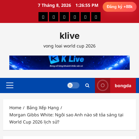
Skip
7 Tháng 8, 2026
1:26:56 PM
Đăng ký +88k
to
Bảng
Chuyển
Highlight
Phân
Tin
Tỷ
content
Xếp
Nhượng
Bóng
Tích
Nóng
Lệ
klive
Hạng
Đá
Chuyên
Thể
Kèo
Gia
Thao
vong loai world cup 2026
bongda
Primary
Menu
Home
Bảng Xếp Hạng
Morgan Gibbs White: Ngôi sao Anh nào sẽ tỏa sáng tại
World Cup 2026 lịch sử?