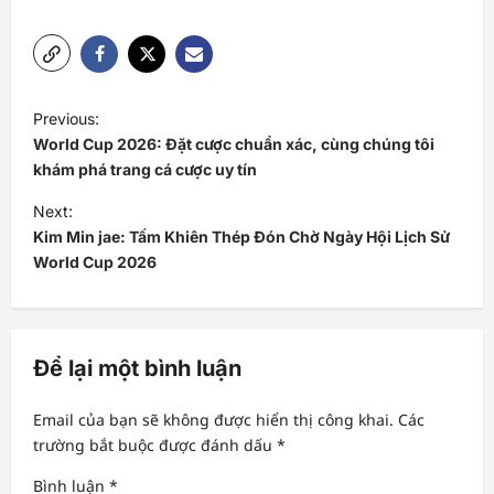
P
Previous:
o
World Cup 2026: Đặt cược chuẩn xác, cùng chúng tôi
s
khám phá trang cá cược uy tín
t
Next:
Kim Min jae: Tấm Khiên Thép Đón Chờ Ngày Hội Lịch Sử
n
World Cup 2026
a
v
i
Để lại một bình luận
g
a
Email của bạn sẽ không được hiển thị công khai.
Các
t
trường bắt buộc được đánh dấu
*
i
Bình luận
*