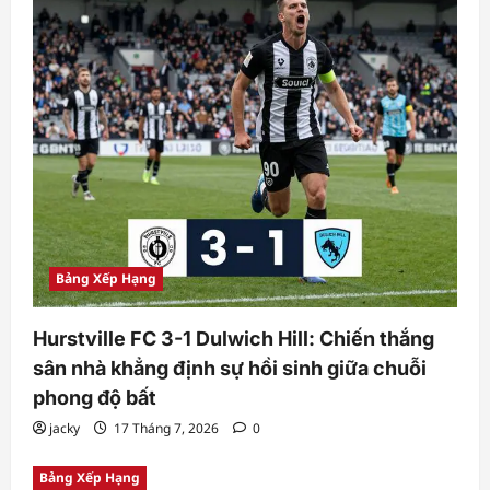
Bảng Xếp Hạng
Hurstville FC 3-1 Dulwich Hill: Chiến thắng
sân nhà khẳng định sự hồi sinh giữa chuỗi
phong độ bất
jacky
17 Tháng 7, 2026
0
Bảng Xếp Hạng