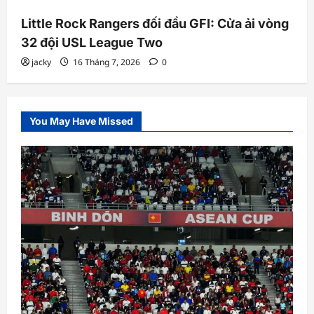
Little Rock Rangers đối đầu GFI: Cửa ải vòng
32 đội USL League Two
jacky
16 Tháng 7, 2026
0
You May Have Missed