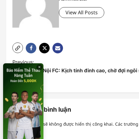
View All Posts
P
Previous:
×
Trận đấu Hà Nội FC: Kịch tính đỉnh cao, chờ đợi ngôi
o
Cup 2026
s
t
n
Để lại một bình luận
a
Email của bạn sẽ không được hiển thị công khai.
Các trường
v
Bình luận
*