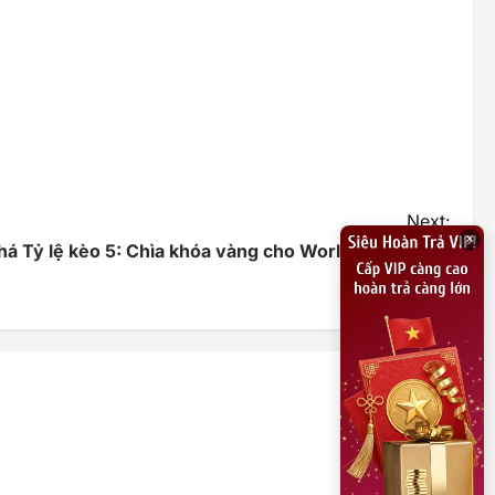
Next:
×
á Tỷ lệ kèo 5: Chìa khóa vàng cho World Cup 2026?