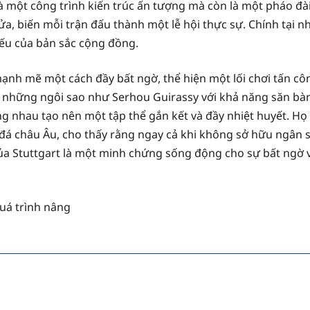
à một công trình kiến trúc ấn tượng mà còn là một pháo đà
ửa, biến mỗi trận đấu thành một lễ hội thực sự. Chính tại n
ếu của bản sắc cộng đồng.
 mạnh mẽ một cách đầy bất ngờ, thể hiện một lối chơi tấn 
n, những ngôi sao như Serhou Guirassy với khả năng săn bàn
ùng nhau tạo nên một tập thể gắn kết và đầy nhiệt huyết. H
đá châu Âu, cho thấy rằng ngay cả khi không sở hữu ngân 
y của Stuttgart là một minh chứng sống động cho sự bất ngờ
uá trình nâng