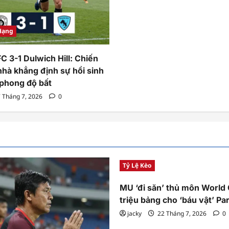
Hạng
FC 3-1 Dulwich Hill: Chiến
nhà khẳng định sự hồi sinh
 phong độ bất
 Tháng 7, 2026
0
Tỷ Lệ Kèo
MU ‘đi săn’ thủ môn World 
triệu bảng cho ‘báu vật’ P
jacky
22 Tháng 7, 2026
0