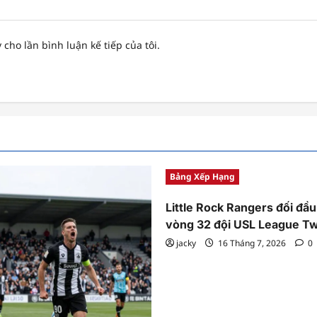
 cho lần bình luận kế tiếp của tôi.
Bảng Xếp Hạng
Little Rock Rangers đối đầu
vòng 32 đội USL League T
jacky
16 Tháng 7, 2026
0