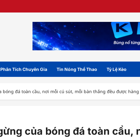
Phân Tích Chuyên Gia
Tin Nóng Thể Thao
Tỷ Lệ Kèo
bóng đá toàn cầu, nơi mỗi cú sút, mỗi bàn thắng đều được hàng 
ừng của bóng đá toàn cầu, n