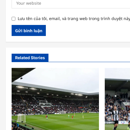
Lưu tên của tôi, email, và trang web trong trình duyệt này
Related Stories