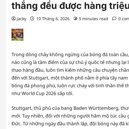
thắng đều được hàng triệ
jacky
10 Tháng 6, 2026
5 minutes read
0 co
Trong dòng chảy không ngừng của bóng đá toàn cầu, n
nào cũng là tâm điểm của sự chú ý quốc tế nhưng lại
thao hàng đầu, luôn tìm kiếm những câu chuyện chân 
đến với Stuttgart, một thành phố nằm ở phía tây nam 
bóng đá phong phú, luôn rực cháy với tinh thần thể t
như World Cup 2026 sắp tới.
Stuttgart, thủ phủ của bang Baden Württemberg, thườ
mới. Tuy nhiên, đối với những người hâm mộ túc cầu gi
Đức. Từ những ngày đầu thành lập, đội bóng này đã k