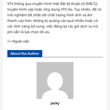
VTV thông qua truyền hình mặt đất kỹ thuật số DVB-T2,
truyền hình cáp hoặc ứng dụng VTV Go. Tuy nhiên, để có
trải nghiệm tốt nhất với chất lượng hình ảnh và âm
thanh cao hơn, không bị quảng cáo quá nhiều hoặc có
các tính năng bổ sung, việc đăng ký các gói dịch vụ trả
phí vẫn là lựa chọn tối ưu.
== Ngoài việc
About the Author
jacky