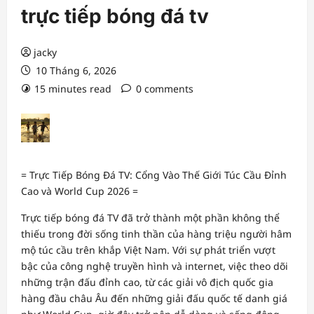
trực tiếp bóng đá tv
jacky
10 Tháng 6, 2026
15 minutes read
0 comments
= Trực Tiếp Bóng Đá TV: Cổng Vào Thế Giới Túc Cầu Đỉnh
Cao và World Cup 2026 =
Trực tiếp bóng đá TV đã trở thành một phần không thể
thiếu trong đời sống tinh thần của hàng triệu người hâm
mộ túc cầu trên khắp Việt Nam. Với sự phát triển vượt
bậc của công nghệ truyền hình và internet, việc theo dõi
những trận đấu đỉnh cao, từ các giải vô địch quốc gia
hàng đầu châu Âu đến những giải đấu quốc tế danh giá