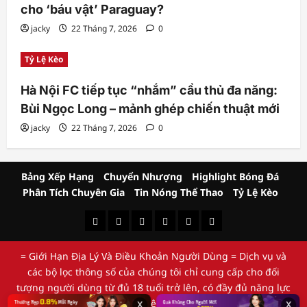
cho ‘báu vật’ Paraguay?
jacky
22 Tháng 7, 2026
0
Tỷ Lệ Kèo
Hà Nội FC tiếp tục “nhắm” cầu thủ đa năng:
Bùi Ngọc Long – mảnh ghép chiến thuật mới
jacky
22 Tháng 7, 2026
0
Bảng Xếp Hạng
Chuyển Nhượng
Highlight Bóng Đá
Phân Tích Chuyên Gia
Tin Nóng Thể Thao
Tỷ Lệ Kèo
Bảng
Chuyển
Highlight
Phân
Tin
Tỷ
Xếp
Nhượng
Bóng
Tích
Nóng
Lệ
= Giới Hạn Địa Lý Và Điều Khoản Người Dùng = Dịch vụ và
Hạng
Đá
Chuyên
Thể
Kèo
các bộ lọc thông số của chúng tôi chỉ cung cấp cho đối
Gia
Thao
tượng người dùng từ đủ 18 tuổi trở lên, có đầy đủ năng lực
hành vi dân sự pháp định. Hệ thống nghiêm cấm việc truy
x
x