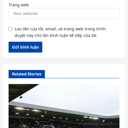
Trang web
Lưu tên của tôi, email, và trang web trong trình
duyệt này cho lần bình luận kế tiếp của tôi.
Related Stories