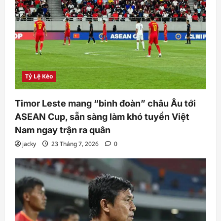
Tỷ Lệ Kèo
Timor Leste mang “binh đoàn” châu Âu tới
ASEAN Cup, sẵn sàng làm khó tuyển Việt
Nam ngay trận ra quân
jacky
23 Tháng 7, 2026
0