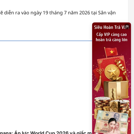
ẽ diễn ra vào ngày 19 tháng 7 năm 2026 tại Sân vận
×
Next:
nana: Áp lực World Cup 2026 và giấc mơ sân Azteca