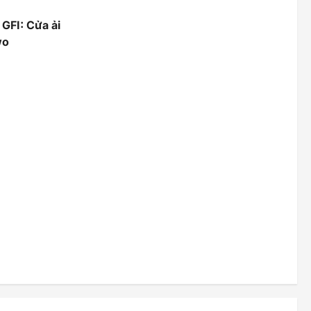
 GFI: Cửa ải
wo