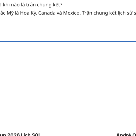
 khi nào là trận chung kết?
c Mỹ là Hoa Kỳ, Canada và Mexico. Trận chung kết lịch sử s
up 2026 Lịch Sử!
André O