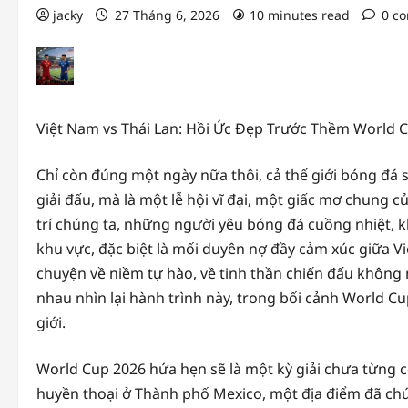
jacky
27 Tháng 6, 2026
10 minutes read
0 c
Việt Nam vs Thái Lan: Hồi Ức Đẹp Trước Thềm World C
Chỉ còn đúng một ngày nữa thôi, cả thế giới bóng đá s
giải đấu, mà là một lễ hội vĩ đại, một giấc mơ chung
trí chúng ta, những người yêu bóng đá cuồng nhiệt, 
khu vực, đặc biệt là mối duyên nợ đầy cảm xúc giữa V
chuyện về niềm tự hào, về tinh thần chiến đấu không
nhau nhìn lại hành trình này, trong bối cảnh World C
giới.
World Cup 2026 hứa hẹn sẽ là một kỳ giải chưa từng c
huyền thoại ở Thành phố Mexico, một địa điểm đã chứ