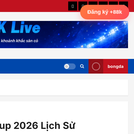
Bảng
Chuyển
Highlight
Phân
Tin
Tỷ
Đăng ký +88k
Xếp
Nhượng
Bóng
Tích
Nóng
Lệ
Hạng
Đá
Chuyên
Thể
Kèo
Gia
Thao
bongda
Cup 2026 Lịch Sử