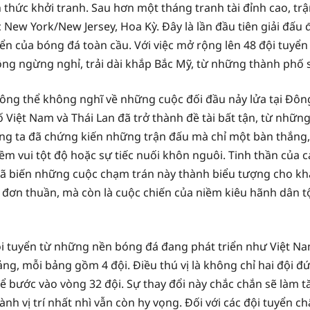
h thức khởi tranh. Sau hơn một tháng tranh tài đỉnh cao, tr
 New York/New Jersey, Hoa Kỳ. Đây là lần đầu tiên giải đấu
ển của bóng đá toàn cầu. Với việc mở rộng lên 48 đội tuyển
ng ngừng nghỉ, trải dài khắp Bắc Mỹ, từ những thành phố 
hông thể không nghĩ về những cuộc đối đầu nảy lửa tại Đôn
 Việt Nam và Thái Lan đã trở thành đề tài bất tận, từ nhữn
úng ta đã chứng kiến những trận đấu mà chỉ một bàn thắng
iềm vui tột độ hoặc sự tiếc nuối khôn nguôi. Tinh thần của
, đã biến những cuộc chạm trán này thành biểu tượng cho kh
o đơn thuần, mà còn là cuộc chiến của niềm kiêu hãnh dân t
ội tuyển từ những nền bóng đá đang phát triển như Việt Nam
ng, mỗi bảng gồm 4 đội. Điều thú vị là không chỉ hai đội đ
để bước vào vòng 32 đội. Sự thay đổi này chắc chắn sẽ làm t
nh vị trí nhất nhì vẫn còn hy vọng. Đối với các đội tuyển ch