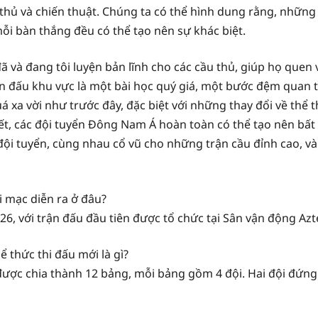
thủ và chiến thuật. Chúng ta có thể hình dung rằng, những 
ỗi bàn thắng đều có thể tạo nên sự khác biệt.
 và đang tôi luyện bản lĩnh cho các cầu thủ, giúp họ quen v
n đấu khu vực là một bài học quý giá, một bước đệm quan 
xa vời như trước đây, đặc biệt với những thay đổi về thể t
, các đội tuyển Đông Nam Á hoàn toàn có thể tạo nên bất ngờ
đội tuyển, cùng nhau cổ vũ cho những trận cầu đỉnh cao, v
i mạc diễn ra ở đâu?
, với trận đấu đầu tiên được tổ chức tại Sân vận động Azt
 thức thi đấu mới là gì?
 được chia thành 12 bảng, mỗi bảng gồm 4 đội. Hai đội đứng