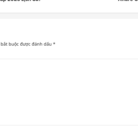
 bắt buộc được đánh dấu
*