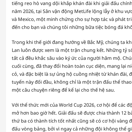
tiếng reo hò vang dội khắp khán đài khi giải đấu chín
năm 2026, tại Sân vận động MetLife lộng lẫy ở khu vực
và Mexico, một minh chứng cho sự hợp tác và phát tri
đến cho bạn và chúng tôi những bữa tiệc bóng đá khô
Trong khi thế giới đang hướng về Bắc Mỹ, chúng ta k
Lan luôn được xem là một trận chung kết. Những tỷ số
tất cả đều khắc sâu vào ký ức của người hâm mộ. Ch
cuối cùng, đã thay đổi hoàn toàn cục diện, mang lại n
cỏ, và đặc biệt là sự ủng hộ cuồng nhiệt từ khán đài
tuyển này đối đầu, không chỉ là một trận đấu thể tha
một câu chuyện riêng để kể lại cho thế hệ sau.
Với thể thức mới của World Cup 2026, cơ hội để các đ
mở hơn bao giờ hết. Giải đấu sẽ được chia thành 12 bả
thứ ba có thành tích tốt nhất cũng sẽ có cơ hội vàng 
đấu vòng bảng, bởi vì ngay cả những đội không thể già