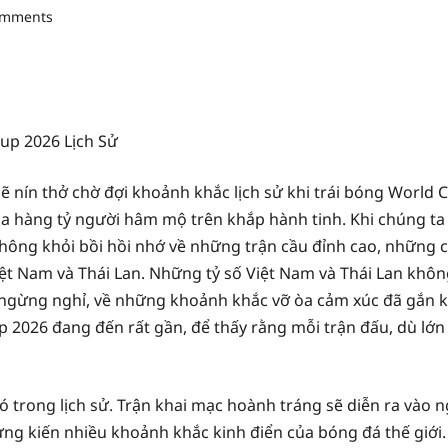
omments
up 2026 Lịch Sử
ẽ nín thở chờ đợi khoảnh khắc lịch sử khi trái bóng World 
 của hàng tỷ người hâm mộ trên khắp hành tinh. Khi chúng t
không khỏi bồi hồi nhớ về những trận cầu đỉnh cao, những 
iệt Nam và Thái Lan. Những tỷ số Việt Nam và Thái Lan không
 ngừng nghỉ, về những khoảnh khắc vỡ òa cảm xúc đã gắn k
up 2026 đang đến rất gần, để thấy rằng mỗi trận đấu, dù lớ
ó trong lịch sử. Trận khai mạc hoành tráng sẽ diễn ra vào 
ng kiến nhiều khoảnh khắc kinh điển của bóng đá thế giới