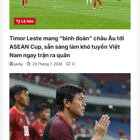
Tỷ Lệ Kèo
Timor Leste mang “binh đoàn” châu Âu tới
ASEAN Cup, sẵn sàng làm khó tuyển Việt
Nam ngay trận ra quân
jacky
23 Tháng 7, 2026
0