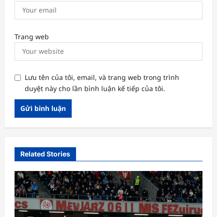
Trang web
Lưu tên của tôi, email, và trang web trong trình
duyệt này cho lần bình luận kế tiếp của tôi.
Related Stories