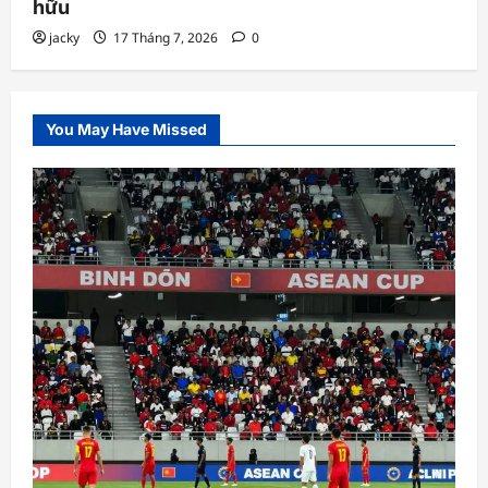
hữu
jacky
17 Tháng 7, 2026
0
You May Have Missed