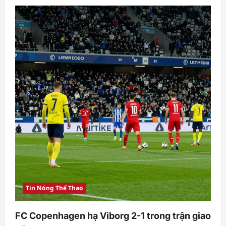
Tin Nóng Thể Thao
FC Copenhagen hạ Viborg 2-1 trong trận giao