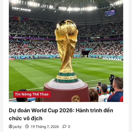
Tin Nóng Thể Thao
Dự đoán World Cup 2026: Hành trình đến
chức vô địch
jacky
19 Tháng 7, 2026
0