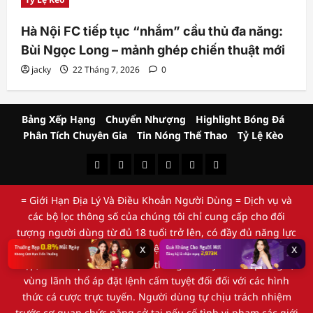
Hà Nội FC tiếp tục “nhắm” cầu thủ đa năng:
Bùi Ngọc Long – mảnh ghép chiến thuật mới
jacky
22 Tháng 7, 2026
0
Bảng Xếp Hạng
Chuyển Nhượng
Highlight Bóng Đá
Phân Tích Chuyên Gia
Tin Nóng Thể Thao
Tỷ Lệ Kèo
Bảng
Chuyển
Highlight
Phân
Tin
Tỷ
Xếp
Nhượng
Bóng
Tích
Nóng
Lệ
= Giới Hạn Địa Lý Và Điều Khoản Người Dùng = Dịch vụ và
Hạng
Đá
Chuyên
Thể
Kèo
các bộ lọc thông số của chúng tôi chỉ cung cấp cho đối
Gia
Thao
tượng người dùng từ đủ 18 tuổi trở lên, có đầy đủ năng lực
hành vi dân sự pháp định. Hệ thống nghiêm cấm việc truy
x
x
cập, sao chép hoặc phát tán thông tin này từ các quốc gia,
vùng lãnh thổ áp đặt lệnh cấm tuyệt đối đối với các hình
thức cá cược trực tuyến. Người dùng tự chịu trách nhiệm
trước cơ quan chức năng sở tại nếu cố tình vi phạm các giới